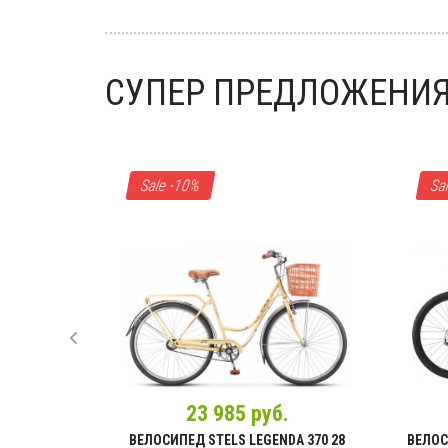
СУПЕР ПРЕДЛОЖЕНИ
Велозапчасти
Переключатели задние
,
Переключатели передние
,
Шифтеры/
триггеры
,
Тросы/рубашки
,
Части
,
Sale -10%
Sa
Тормоза в сборе
,
Тормозные ручки
,
Тормозные диски
,
Тормозные
колодки
,
Запчасти
,
Адаптеры
,
Педали
,
Цепи
,
Системы шатунов
,
Звезды
Показать полный каталог
23 985 руб.
ISTY 24 6С
ВЕЛОСИПЕД STELS LEGENDA 370 28
ВЕЛОС