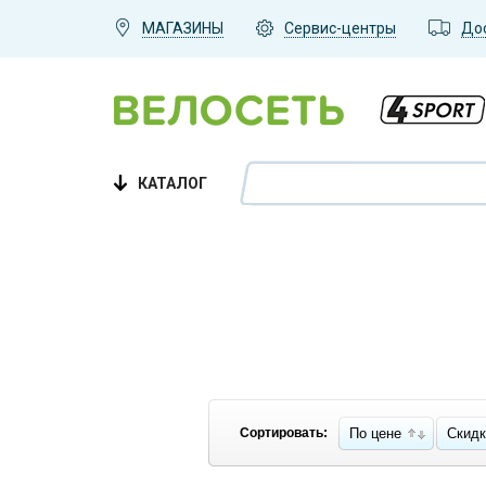
МАГАЗИНЫ
Сервис-центры
До
КАТАЛОГ
Велосипеды
Взрослым
,
Подросткам
,
Детям
,
2-4
года
,
4-6 лет
,
5-8 лет
,
8-10 лет
,
11-13
Сортировать:
По цене
Скидк
лет
,
AlpineBike
,
Aspect
,
Atom
,
Avenger
,
CUBE
,
GT
,
Hartman