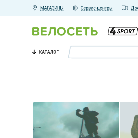
МАГАЗИНЫ
Сервис-центры
До
КАТАЛОГ
Велосипеды
Взрослым
,
Подросткам
,
Детям
,
2-4
года
,
4-6 лет
,
5-8 лет
,
8-10 лет
,
11-13
лет
,
AlpineBike
,
Aspect
,
Atom
,
Avenger
,
CUBE
,
GT
,
Hartman