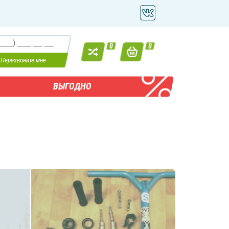
0
0
Перезвоните мне
ВЫГОДНО
Велоаксессуары
Крылья
,
Велосумки
,
Насосы
,
Детские
кресла
,
Фары
,
Подножки
,
Багажники
,
Корзины
,
Велокомпьютеры
,
Зеркала
,
Фляги и держатели
,
Звонки
,
Грипсы
,