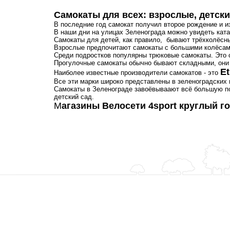
Самокаты для всех: взрослые, детски
В последние год самокат получил второе рождение и и
В наши дни на улицах Зеленограда можно увидеть ката
Самокаты для детей, как правило, бывают трёхколёсн
Взрослые предпочитают самокаты с большими колёсами
Среди подростков популярны трюковые самокаты. Это 
Прогулочные самокаты обычно бывают складными, они 
Et
Наиболее известные производители самокатов - это
Все эти марки широко представлены в зеленоградских 
Cамокаты в Зеленограде завоёвываают всё большую поп
детский сад.
М
агазины Велосети 4sport круглый г