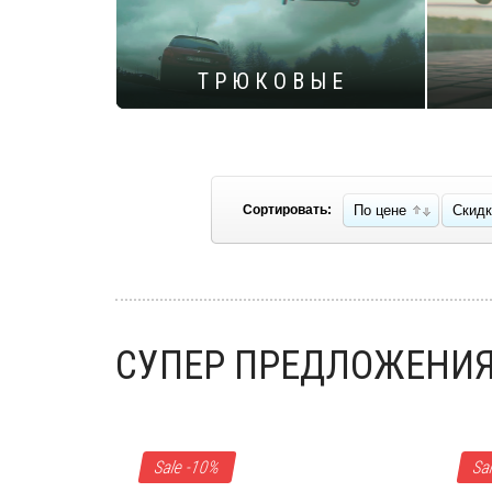
Т Р Ю К О В Ы Е
Велозапчасти
Переключатели задние
,
Переключатели передние
,
Шифтеры/
триггеры
,
Тросы/рубашки
,
Части
,
Сортировать:
По цене
Скидк
Тормоза в сборе
,
Тормозные ручки
,
Тормозные диски
,
Тормозные
колодки
,
Запчасти
,
Адаптеры
,
Педали
,
Цепи
,
Системы шатунов
,
Звезды
СУПЕР ПРЕДЛОЖЕНИ
Показать полный каталог
Sale -10%
Sa