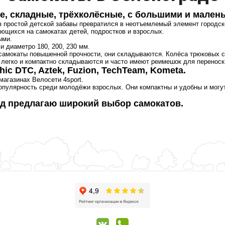
е, складные, трёхколёсные, с большими и мален
з простой детской забавы превратился в неотъемлемый элемент городск
ющихся на самокатах детей, подростков и взрослых.
ыми.
 диаметро 180, 200, 230 мм.
самокаты повышенной прочности, они складываются. Колёса трюковых с
легко и компактно складываются и часто имеют реимешок для переноск
hic DTC, Aztek, Fuzion, TechTeam, Kometa.
магазинах Велосети 4sport.
улярность среди молодёжи взрослых. Они компактны и удобны и могут 
од предлагаю широкий выбор самокатов.