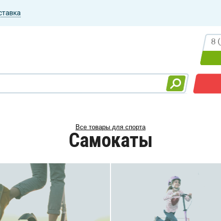
ставка
Все товары для спорта
Самокаты
Самокаты
Городской
,
Трюковой
,
Aztek
,
Eretic
,
Ethic DTC
,
Fuzion
,
Hipe
,
Комета
,
Plank
,
Shulz
,
TechTeam
,
Tilt
,
Diverse
,
Versatyl
,
Y-Scoo